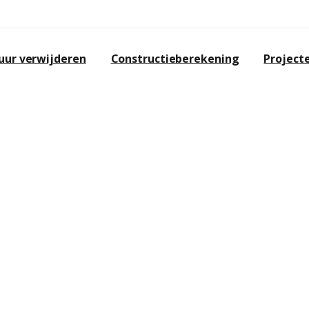
ur verwijderen
Constructieberekening
Project
 WORMER
Wormer en omgeving? Zoek dan niet
 ruime ervaring op het gebied van