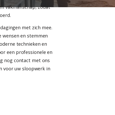
e en vakmanschap, zodat
oerd.
itdagingen met zich mee.
eke wensen en stemmen
moderne technieken en
r een professionele en
g nog contact met ons
an voor uw sloopwerk in