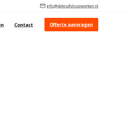
info@dekruifsloopwerken.nl
Offerte aanvragen
en
Contact