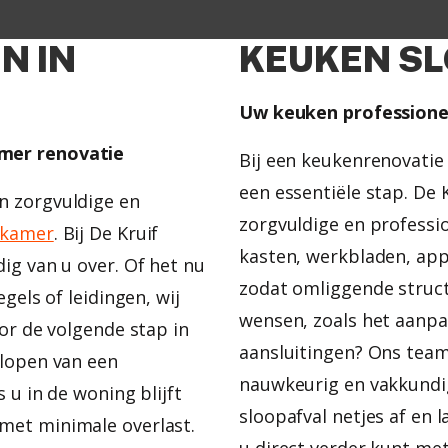
N IN
KEUKEN SL
Uw keuken professionee
mer renovatie
Bij een keukenrenovatie
een essentiële stap. De
n zorgvuldige en
zorgvuldige en professi
dkamer
. Bij De Kruif
kasten, werkbladen, app
ig van u over. Of het nu
zodat omliggende structu
gels of leidingen, wij
wensen, zoals het aanpa
or de volgende stap in
aansluitingen? Ons tea
slopen van een
nauwkeurig en vakkundig
 u in de woning blijft
sloopafval netjes af en 
 met minimale overlast.