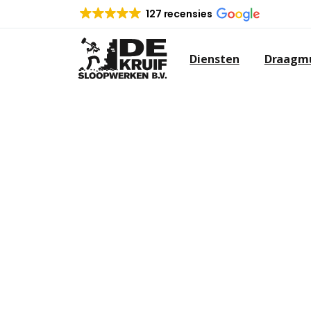
127 recensies
Diensten
Draagmu
SLOOPBEDRIJF
Op zoek naar een sloopbedrijf in 
verder. De Kruif sloopwerken heeft
verschillende sloopwerken.