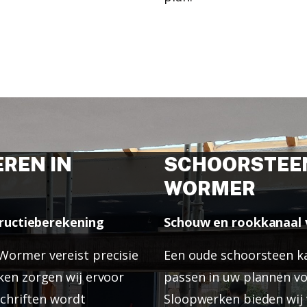
REN IN
SCHOORSTEEN
WORMER
structieberekening
Schouw en rookkanaal
Wormer vereist precisie
Een oude schoorsteen k
ken zorgen wij ervoor
passen in uw plannen voo
schriften wordt
Sloopwerken bieden wij v