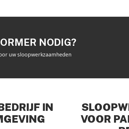
WORMER NODIG?
n voor uw sloopwerkzaamheden
EDRIJF IN
SLOOPW
MGEVING
VOOR PA