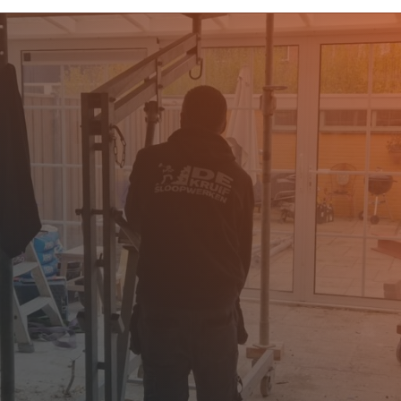
ORMER
trouwbaar sloopbedrijf
specialist voor alle
le plaats, gelegen in de
torie en de Zaanoevers.
 woning voor nieuwbouw,
ct, of specialistisch
aagmuur of een
ssingen. Onze