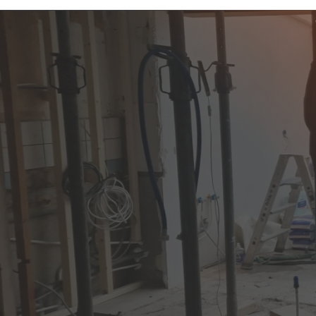
SLOOPBEDRIJF W
GEZOCHT?
Bent u op zoek naar een ervaren en be
in Wormer? De Kruif Sloopwerken is uw 
soorten sloopprojecten in deze sfeervol
Zaanstreek en bekend om haar rijke his
Of het nu gaat om het slopen van een
het voorbereiden van een renovatieproje
werk zoals het verwijderen van een dr
schoorsteen, wij bieden maatwerkoplo