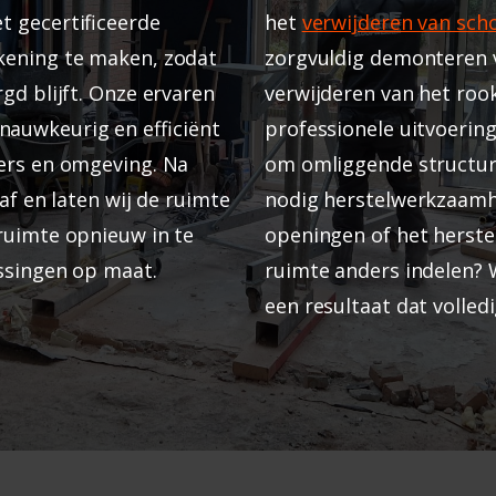
 gecertificeerde
het
verwijderen van sch
kening te maken, zodat
zorgvuldig demonteren v
gd blijft. Onze ervaren
verwijderen van het rook
auwkeurig en efficiënt
professionele uitvoerin
ers en omgeving. Na
om omliggende structur
af en laten wij de ruimte
nodig herstelwerkzaamhe
ruimte opnieuw in te
openingen of het herste
ossingen op maat.
ruimte anders indelen? 
een resultaat dat volled