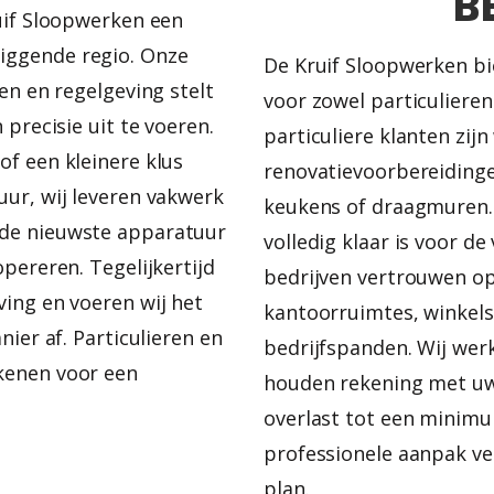
B
uif Sloopwerken een
iggende regio. Onze
De Kruif Sloopwerken bi
en en regelgeving stelt
voor zowel particulieren
 precisie uit te voeren.
particuliere klanten zijn
f een kleinere klus
renovatievoorbereidinge
ur, wij leveren vakwerk
keukens of draagmuren.
de nieuwste apparatuur
volledig klaar is voor d
opereren. Tegelijkertijd
bedrijven vertrouwen op
ing en voeren wij het
kantoorruimtes, winkel
nier af. Particulieren en
bedrijfspanden. Wij wer
kenen voor een
houden rekening met uw 
overlast tot een minimu
professionele aanpak ve
plan.