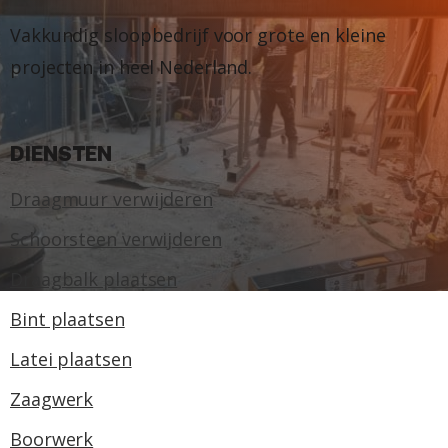
Vakkundig sloopbedrijf voor grote en kleine
projecten in heel Nederland.
DIENSTEN
Draagmuur verwijderen
Schoorsteen verwijderen
Draagbalk plaatsen
Bint plaatsen
Latei plaatsen
Zaagwerk
Boorwerk