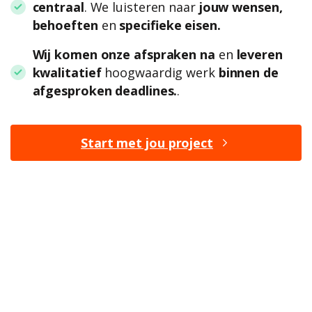
centraal
. We luisteren naar
jouw wensen,
behoeften
en
specifieke eisen.
Wij komen onze afspraken na
en
leveren
kwalitatief
hoogwaardig werk
binnen de
afgesproken deadlines.
.
Start met jou project
BEGINNEN MET
SLOPEN?
Bij ons ben je aan het juiste adres om jouw