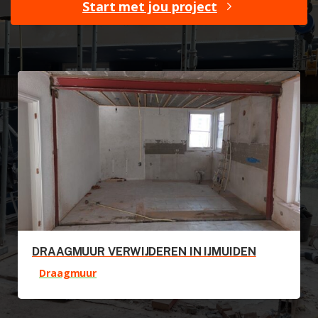
Start met jou project
DRAAGMUUR VERWIJDEREN IN IJMUIDEN
DEURSPARING ZAGEN MAAST
DRAAGMUUR VERWIJDEREN THOLE
Draagmuur
Zaagwerk
DRAAGMUUR VERWIJDEREN IN IJMUIDEN
Draagmuur
Draagmuur