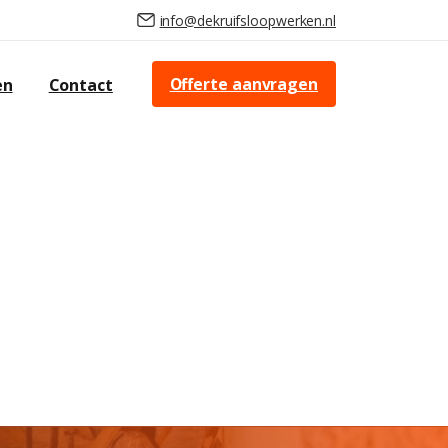
info@dekruifsloopwerken.nl
Offerte aanvragen
en
Contact