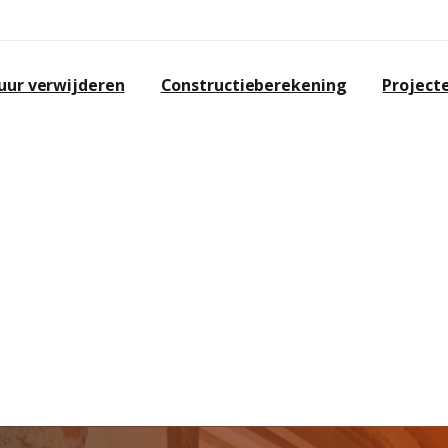
ur verwijderen
Constructieberekening
Project
OPEN
e badkamer te laten plaatsen, zult
slopen.