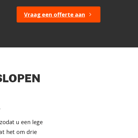
Vraag een offerte aan
 SLOPEN
.
 zodat u een lege
at het om drie