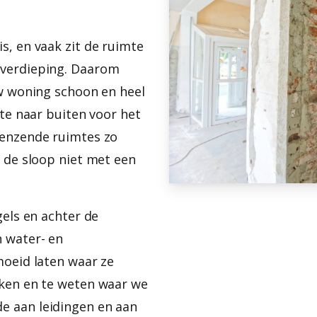
s, en vaak zit de ruimte
 verdieping. Daarom
uw woning schoon en heel
ute naar buiten voor het
renzende ruimtes zo
a de sloop niet met een
gels en achter de
 water- en
moeid laten waar ze
rken en te weten waar we
e aan leidingen en aan