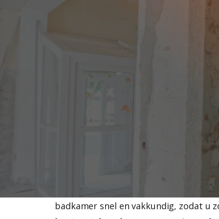
UW BADKAMER LA
SLOPEN DOOR DE 
SLOOPWERKEN
Gaat u uw badkamer vernieuwen, dan m
helemaal uit. Dat klinkt als een kwestie
maar er komt meer bij kijken. Achter de
lopen leidingen die u niet wilt bescha
zit vaak op een verdieping waar u de r
schoon en heel wilt houden. De Kruif 
badkamer snel en vakkundig, zodat u z