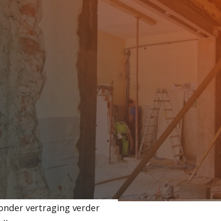
TEN
KRUIF
oet de oude er eerst
 van tegels eraf tikken,
 tegels en het sanitair
digen, en een badkamer
est van de woning
Sloopwerken sloopt uw
onder vertraging verder