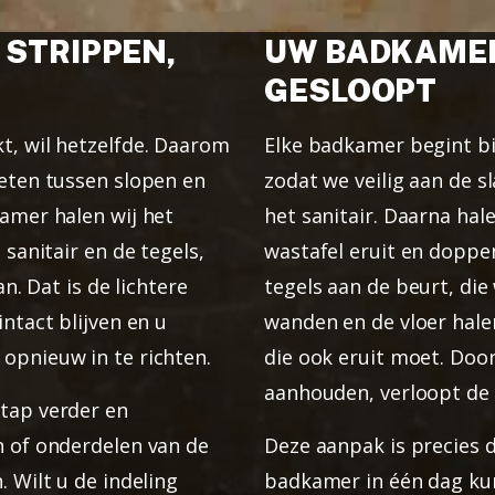
 STRIPPEN,
UW BADKAMER
GESLOOPT
t, wil hetzelfde. Daarom
Elke badkamer begint bij
weten tussen slopen en
zodat we veilig aan de 
kamer halen wij het
het sanitair. Daarna hal
 sanitair en de tegels,
wastafel eruit en doppen
an. Dat is de lichtere
tegels aan de beurt, di
intact blijven en u
wanden en de vloer hale
opnieuw in te richten.
die ook eruit moet. Doo
aanhouden, verloopt de 
stap verder en
n of onderdelen van de
Deze aanpak is precies 
. Wilt u de indeling
badkamer in één dag ku