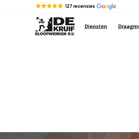
127 recensies
Diensten
Draagmu
BADKAMER SL
Wanneer u van plan bent een nieuw
u eerst de oude badkamer moeten 