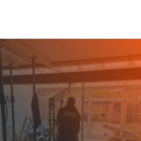
gebied van verschillende sloopwerken.
SLOOPBEDRIJF
ENSCHEDE GEZOCHT?
Bent u bezig met een verbouwing of
herontwikkeling in Enschede en zoekt u een
sloopbedrijf dat met u meedenkt? De Kruif
Sloopwerken is al jaren actief in de regio en
helpt particulieren en bedrijven met het