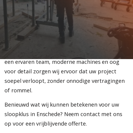
vakkundig uitvoeren van uiteenlopende
sloopwerkzaamheden.
Of het nu gaat om het verwijderen van een
aanbouw, het strippen van een winkelpand of
het slopen van een tussenmuur, wij zorgen voor
een veilige, nette en efficiënte uitvoering. Met
een ervaren team, moderne machines en oog
voor detail zorgen wij ervoor dat uw project
soepel verloopt, zonder onnodige vertragingen
of rommel.
Benieuwd wat wij kunnen betekenen voor uw
sloopklus in Enschede? Neem contact met ons
op voor een vrijblijvende offerte.