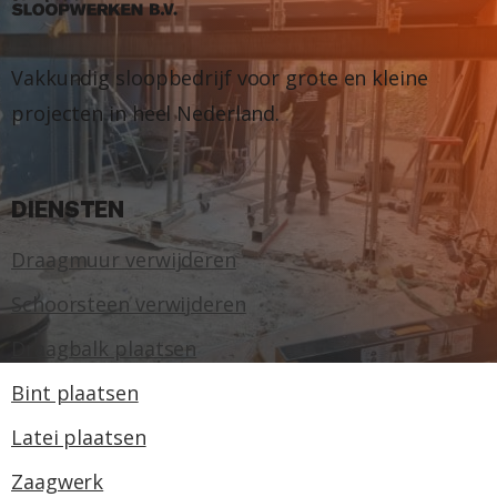
Vakkundig sloopbedrijf voor grote en kleine
projecten in heel Nederland.
DIENSTEN
Draagmuur verwijderen
Schoorsteen verwijderen
Draagbalk plaatsen
Bint plaatsen
Latei plaatsen
Zaagwerk