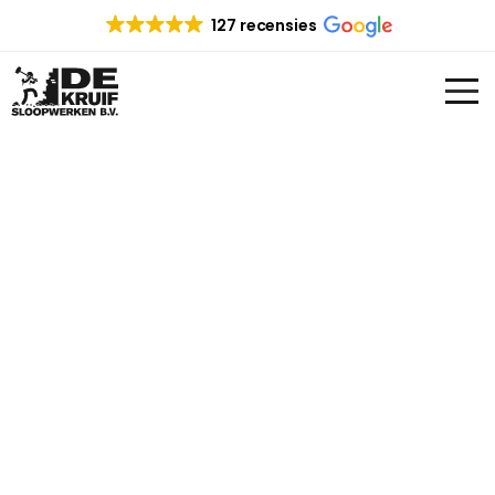
127 recensies
SLOOPBEDRIJF
ENSCHEDE
Op zoek naar een sloopbedrijf in Enschede
en omgeving? Zoek dan niet verder. De Kruif
sloopwerken heeft ruime ervaring op het