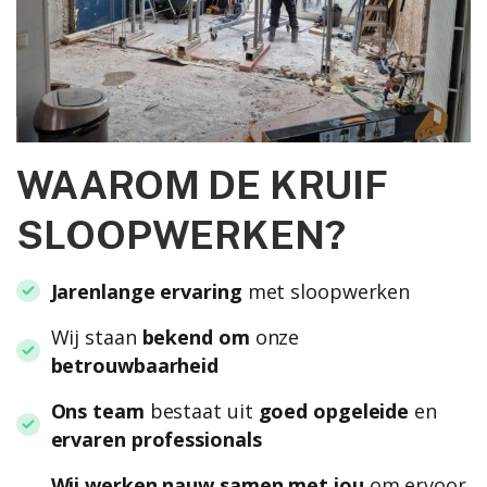
WAAROM DE KRUIF
SLOOPWERKEN?
Jarenlange ervaring
met sloopwerken
Wij staan
bekend om
onze
betrouwbaarheid
Ons team
bestaat uit
goed opgeleide
en
ervaren professionals
Wij werken nauw samen met jou
om ervoor