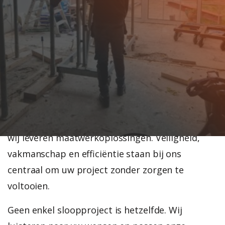
sloopproject professioneel en efficiënt uit te
voeren. Gelegen in het hart van West-Friesland,
biedt Wervershoof een mix van landelijke
charme en moderne voorzieningen. Of u nu een
woning wilt slopen voor nieuwbouw, een
renovatieproject wilt starten, of specialistische
klussen zoals het verwijderen van een
draagmuur of schoorsteen wilt laten uitvoeren,
wij leveren maatwerkoplossingen. Veiligheid,
vakmanschap en efficiëntie staan bij ons
centraal om uw project zonder zorgen te
voltooien.
Geen enkel sloopproject is hetzelfde. Wij