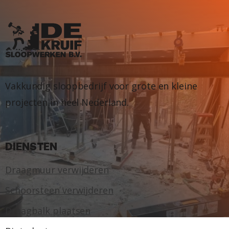
Vakkundig sloopbedrijf voor grote en kleine
projecten in heel Nederland.
DIENSTEN
Draagmuur verwijderen
Schoorsteen verwijderen
Draagbalk plaatsen