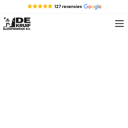
127 recensies
SLOOPBEDRIJF
WERVERSHOOF
Op zoek naar een sloopbedrijf in
Wervershoof en omgeving? Zoek dan niet
verder. De Kruif sloopwerken heeft ruime