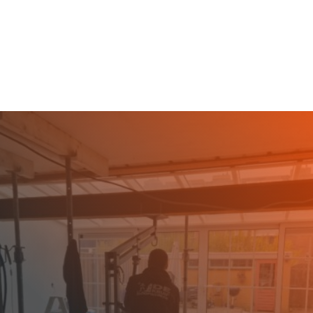
ervaring op het gebied van verschillende
sloopwerken.
SLOOPBEDRIJF
WERVERSHOOF
GEZOCHT?
Bent u op zoek naar een betrouwbaar en
ervaren sloopbedrijf in Wervershoof? De Kruif
Sloopwerken staat voor u klaar om elk