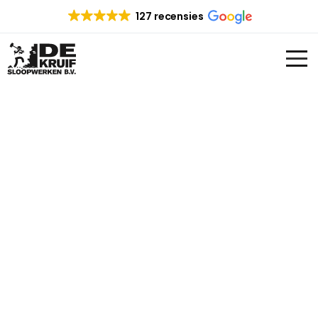
127 recensies
SLOOPBEDRIJF KOOG
AAN DE ZAAN
Op zoek naar een sloopbedrijf in Koog aan
de Zaan en omgeving? Zoek dan niet verder.
De Kruif sloopwerken heeft ruime ervaring