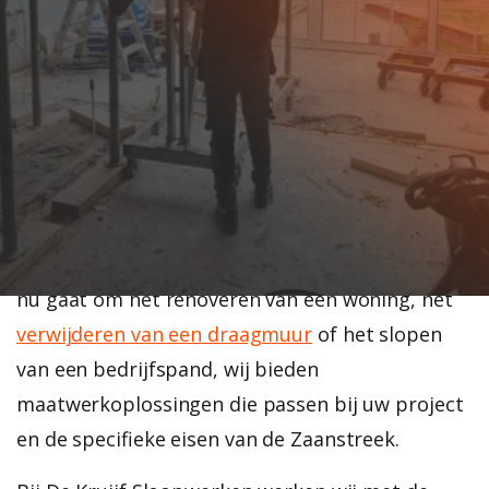
uw sloopprojecten veilig en efficiënt uit te
voeren. Koog aan de Zaan, een karakteristieke
plaats langs de Zaan, kent een unieke mix van
historische industriepanden, traditionele Zaanse
huizen en moderne bebouwing. Van
monumentale pakhuizen langs de Zaan tot na-
oorlogse woningen in de verschillende wijken,
elk gebouw vraagt om een eigen aanpak. Of het
nu gaat om het renoveren van een woning, het
verwijderen van een draagmuur
of het slopen
van een bedrijfspand, wij bieden
maatwerkoplossingen die passen bij uw project
en de specifieke eisen van de Zaanstreek.