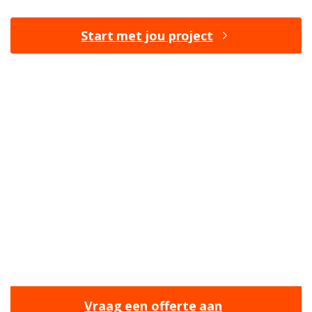
Start met jou project
BENIEUWD NAAR DE
MOGELIJKHEDEN?
Bij ons ben je aan het juiste adres om jouw
nieuwe projecten een vliegende start te geven.
Wij staan klaar om je te helpen met onze
expertise en ervaring.
Vraag een offerte aan