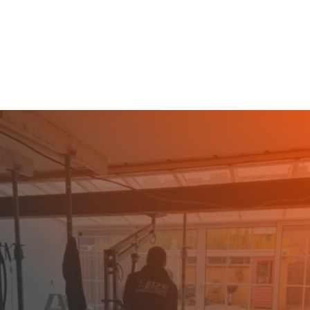
op het gebied van verschillende
sloopwerken.
SLOOPBEDRIJF KOOG
AAN DE ZAAN
GEZOCHT?
Bent u op zoek naar een betrouwbaar en
professioneel sloopbedrijf in Koog aan de Zaan?
De Kruijf Sloopwerken staat voor u klaar om al