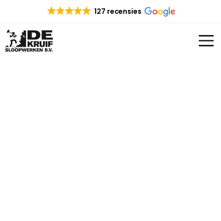
127 recensies
SLOOPBEDRIJF DEN BURG
Op zoek naar een sloopbedrijf in Den Burg
en omgeving? Zoek dan niet verder. De Kruif
sloopwerken heeft ruime ervaring op het
gebied van verschillende sloopwerken.