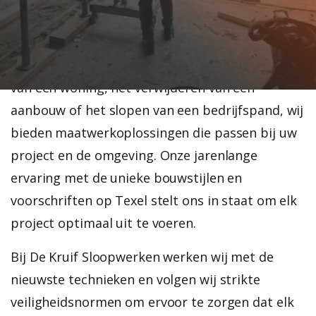
historische centrum tot moderne woningen in
de nieuwere wijken, elk gebouw vraagt om een
eigen aanpak. Of het nu gaat om het renoveren
van een woning, het verwijderen van een
aanbouw of het slopen van een bedrijfspand, wij
bieden maatwerkoplossingen die passen bij uw
project en de omgeving. Onze jarenlange
ervaring met de unieke bouwstijlen en
voorschriften op Texel stelt ons in staat om elk
project optimaal uit te voeren.
Bij De Kruif Sloopwerken werken wij met de
nieuwste technieken en volgen wij strikte
veiligheidsnormen om ervoor te zorgen dat elk