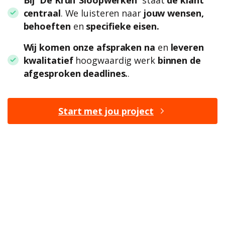
centraal
. We luisteren naar
jouw wensen,
behoeften
en
specifieke eisen.
Wij komen onze afspraken na
en
leveren
kwalitatief
hoogwaardig werk
binnen de
afgesproken deadlines.
.
Start met jou project
BENIEUWD NAAR DE
MOGELIJKHEDEN?
Bij ons ben je aan het juiste adres om jouw