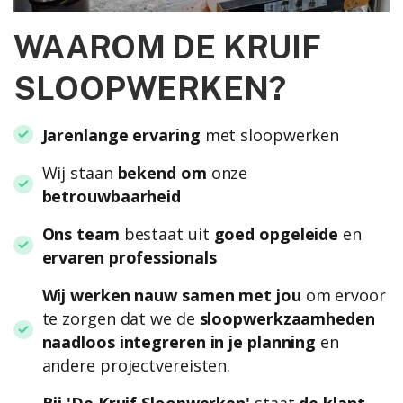
WAAROM DE KRUIF
SLOOPWERKEN?
Jarenlange ervaring
met sloopwerken
Wij staan
bekend om
onze
betrouwbaarheid
Ons team
bestaat uit
goed opgeleide
en
ervaren professionals
Wij werken nauw samen met jou
om ervoor
te zorgen dat we de
sloopwerkzaamheden
naadloos integreren in je planning
en
andere projectvereisten.
Bij 'De Kruif Sloopwerken'
staat
de klant