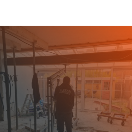
SLOOPBEDRIJF DEN
BURG GEZOCHT?
Bent u op zoek naar een betrouwbaar en
professioneel sloopbedrijf in Den Burg? De Kruif
Sloopwerken staat voor u klaar om al uw
sloopprojecten veilig en efficiënt uit te voeren.
Den Burg, het grootste dorp van Texel, kent een
aantrekkelijke mix van moderne en historische
bebouwing. Van karakteristieke panden in het