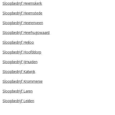
Sloopbedrijf Heemskerk
Sloopbedrijf Heemstede
Sloopbedrijf Heerenveen
Sloopbedrijf Heerhugowaard
Sloopbedrijf Heiloo
Sloopbedrijf Hoofddorp
Sloopbedrijf IJmuiden
Sloopbedrijf Katwijk
Sloopbedrijf Krommenie
Sloopbedrijf Laren
Sloopbedrijf Leiden