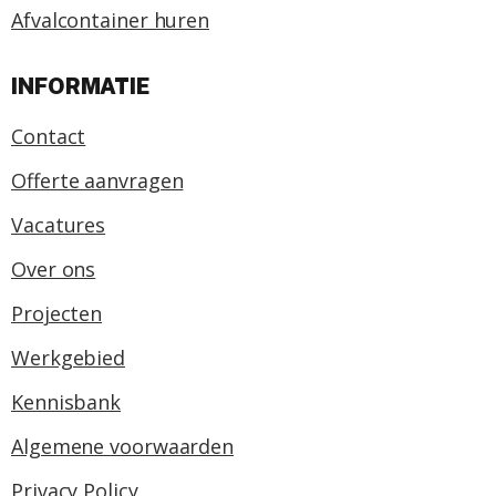
Afvalcontainer huren
INFORMATIE
Contact
Offerte aanvragen
Vacatures
Over ons
Projecten
Werkgebied
Kennisbank
Algemene voorwaarden
Privacy Policy