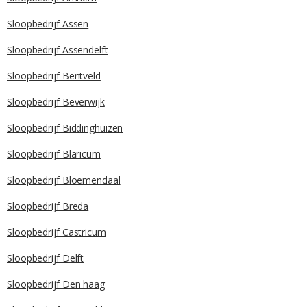
Sloopbedrijf Assen
Sloopbedrijf Assendelft
Sloopbedrijf Bentveld
Sloopbedrijf Beverwijk
Sloopbedrijf Biddinghuizen
Sloopbedrijf Blaricum
Sloopbedrijf Bloemendaal
Sloopbedrijf Breda
Sloopbedrijf Castricum
Sloopbedrijf Delft
Sloopbedrijf Den haag