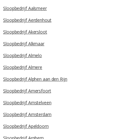
Sloopbedrijf Aalsmeer
Sloopbedrijf Aerdenhout
Sloopbedrijf Akersloot
Sloopbedrijf Alkmaar
Sloopbedrijf Almelo
Sloopbedrijf Almere
Sloopbedrijf Alphen aan den Rijn
Sloopbedrijf Amersfoort
Sloopbedrijf Amstelveen
Sloopbedrijf Amsterdam
Sloopbedrijf Apeldoorn
Sloopbedrijf Arnhem