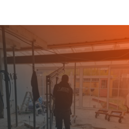
SLOOPBEDRIJF URK
GEZOCHT?
Bent u op zoek naar een ervaren en
professioneel sloopbedrijf in Urk? De Kruif
Sloopwerken staat klaar voor zowel
particulieren als bedrijven die
sloopwerkzaamheden willen laten uitvoeren. Of
het nu gaat om het slopen van een woning, het
verwijderen van een draagmuur
of het strippen