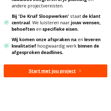
andere projectvereisten.
Bij 'De Kruif Sloopwerken'
staat
de klant
centraal
. We luisteren naar
jouw wensen,
behoeften
en
specifieke eisen.
Wij komen onze afspraken na
en
leveren
kwalitatief
hoogwaardig werk
binnen de
afgesproken deadlines.
.
Start met jou project
BENIEUWD NAAR DE