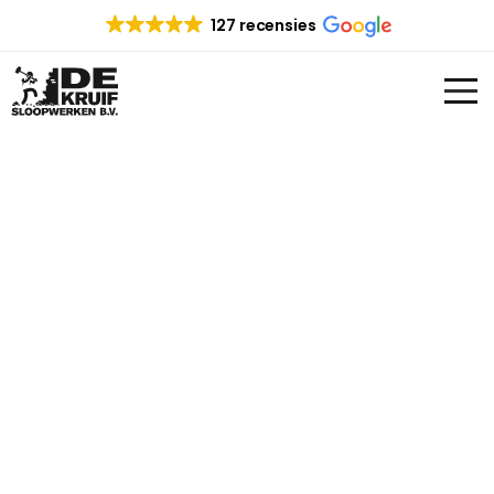
127 recensies
SLOOPBEDRIJF URK
Op zoek naar een sloopbedrijf in Urk en
omgeving? Zoek dan niet verder. De Kruif
sloopwerken heeft ruime ervaring op het
gebied van verschillende sloopwerken.