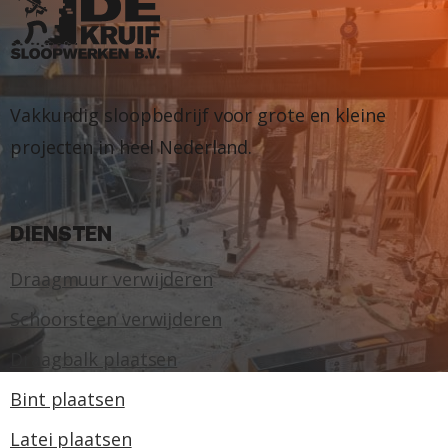
Vakkundig sloopbedrijf voor grote en kleine
projecten in heel Nederland.
DIENSTEN
Draagmuur verwijderen
Schoorsteen verwijderen
Draagbalk plaatsen
Bint plaatsen
Latei plaatsen