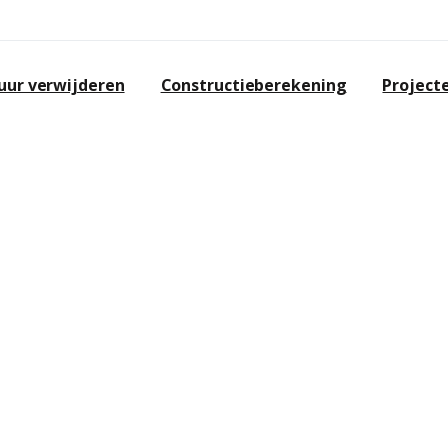
ur verwijderen
Constructieberekening
Project
 GRONINGEN
Groningen en omgeving? Zoek dan
heeft ruime ervaring op het gebied