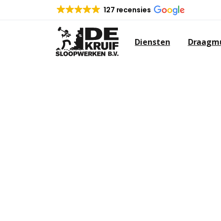
127 recensies
Diensten
Draagmu
SLOOPBEDRIJF
Op zoek naar een sloopbedrijf in 
niet verder. De Kruif sloopwerken 
van verschillende sloopwerken.