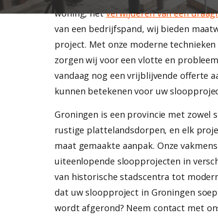
woning, het
verwijderen van een draa
van een bedrijfspand, wij bieden maat
project. Met onze moderne technieken 
zorgen wij voor een vlotte en probleem
vandaag nog een vrijblijvende offerte a
kunnen betekenen voor uw sloopprojec
Groningen is een provincie met zowel s
rustige plattelandsdorpen, en elk proj
maat gemaakte aanpak. Onze vakmens
uiteenlopende sloopprojecten in versc
van historische stadscentra tot moder
dat uw sloopproject in Groningen soepe
wordt afgerond? Neem contact met ons 