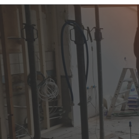
SLOOPBEDRIJF G
GEZOCHT?
Bent u op zoek naar een professioneel 
in de provincie Groningen? De Kruijf S
om al uw sloopprojecten in deze bijzon
provincie veilig en efficiënt uit te voer
historische steden, moderne nieuwbou
landelijke gebieden, vraagt om een slo
te werk gaat en rekening houdt met de
van de omgeving. Of het nu gaat om he