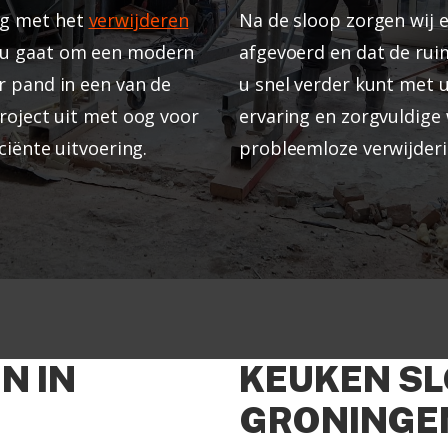
ng met het
verwijderen
Na de sloop zorgen wij e
 nu gaat om een modern
afgevoerd en dat de rui
r pand in een van de
u snel verder kunt met 
roject uit met oog voor
ervaring en zorgvuldige
ciënte uitvoering.
probleemloze verwijderi
N IN
KEUKEN SL
GRONINGE