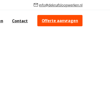
info@dekruifsloopwerken.nl
Offerte aanvragen
en
Contact