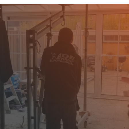
RONINGEN
en ervaren sloopbedrijf
loopwerken staat klaar
dere en veelzijdige
en. Groningen, met zijn
wwijken en uitgestrekte
opbedrijf dat zorgvuldig
 specifieke kenmerken
t slopen van een