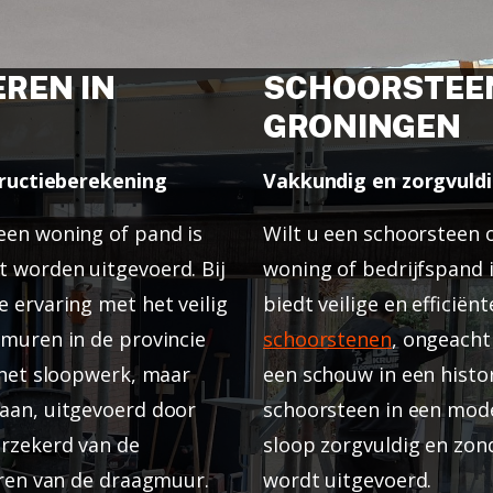
REN IN
SCHOORSTEEN
GRONINGEN
structieberekening
Vakkundig en zorgvuld
een woning of pand is
Wilt u een schoorsteen 
 worden uitgevoerd. Bij
woning of bedrijfspand 
 ervaring met het veilig
biedt veilige en efficië
gmuren in de provincie
schoorstenen
, ongeacht
 het sloopwerk, maar
een schouw in een histo
aan, uitgevoerd door
schoorsteen in een mode
erzekerd van de
sloop zorgvuldig en zon
eren van de draagmuur.
wordt uitgevoerd.