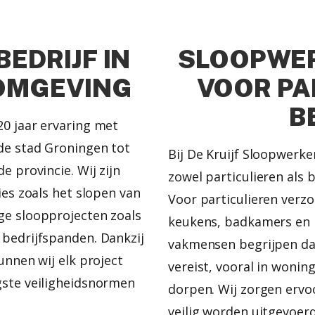
EDRIJF IN
SLOOPWER
OMGEVING
VOOR PA
B
20 jaar ervaring met
de stad Groningen tot
Bij De Kruijf Sloopwerke
e provincie. Wij zijn
zowel particulieren als 
ies zoals het slopen van
Voor particulieren verzo
ge sloopprojecten zoals
keukens, badkamers en 
 bedrijfspanden. Dankzij
vakmensen begrijpen dat
unnen wij elk project
vereist, vooral in wonin
gste veiligheidsnormen
dorpen. Wij zorgen erv
veilig worden uitgevoerd