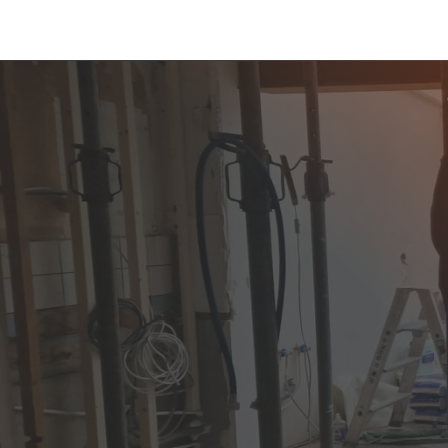
SLOOPBEDRIJF CA
DEN IJSSEL GEZO
Bent u op zoek naar een betrouwbaar e
in Capelle aan den IJssel? De Kruif Sloo
voor alle soorten sloopwerkzaamheden
gemeente. Capelle aan den IJssel, geleg
een stad die moderne woonwijken com
ruimtelijke omgeving. Of u nu in de wij