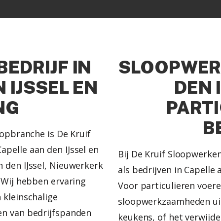
EDRIJF IN
SLOOPWERK
 IJSSEL EN
DEN 
NG
PARTI
B
oopbranche is De Kruif
pelle aan den IJssel en
Bij De Kruif Sloopwerken
 den IJssel, Nieuwerkerk
als bedrijven in Capelle
 Wij hebben ervaring
Voor particulieren voer
 kleinschalige
sloopwerkzaamheden uit
en van bedrijfspanden
keukens, of het verwijd