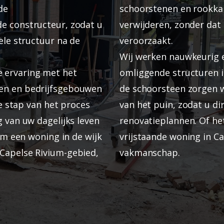
de
schoorstenen en rookkan
e constructeur, zodat u
verwijderen, zonder dat
ele structuur na de
veroorzaakt.
Wij werken nauwkeurig e
 ervaring met het
omliggende structuren in
en en bedrijfsgebouwen
de schoorsteen zorgen wi
ke stap van het proces
van het puin, zodat u d
g van uw dagelijks leven
renovatieplannen. Of het
 om een woning in de wijk
vrijstaande woning in Cap
Capelse Rivium-gebied,
vakmanschap.