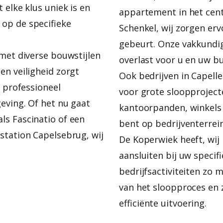
 elke klus uniek is en
appartement in het cen
op de specifieke
Schenkel, wij zorgen erv
gebeurt. Onze vakkundi
 met diverse bouwstijlen
overlast voor u en uw b
en veiligheid zorgt
Ook bedrijven in Capelle
n professioneel
voor grote sloopproject
eving. Of het nu gaat
kantoorpanden, winkels 
ls Fascinatio of een
bent op bedrijventerrei
station Capelsebrug, wij
De Koperwiek heeft, wij
aansluiten bij uw specif
bedrijfsactiviteiten zo
van het sloopproces en 
efficiënte uitvoering.