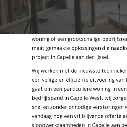
gezellige Middelwatering of in de buur
bedrijventerrein Rivium woont of werkt,
sloopproject om een specifieke aanpak 
om het verwijderen van een draagmuur
woning of een grootschalige bedrijfsre
maat gemaakte oplossingen die naadloo
project in Capelle aan den IJssel.
Wij werken met de nieuwste technieken
een veilige en efficiënte uitvoering van
gaat om een particuliere woning in een 
bedrijfspand in Capelle-West, wij zorg
snel en zonder onnodige verstoringen 
vandaag nog een vrijblijvende offerte 
sloopwerkzaamheden in Capelle aan den