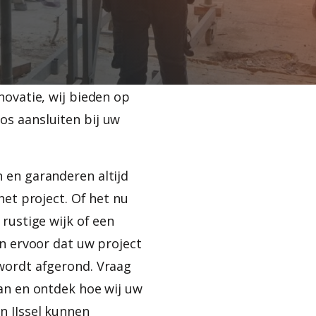
t van het
 wij begrijpen dat elk
vraagt. Of het nu gaat
, de sloop van een
novatie, wij bieden op
s aansluiten bij uw
 en garanderen altijd
 het project. Of het nu
rustige wijk of een
en ervoor dat uw project
wordt afgerond. Vraag
aan en ontdek hoe wij uw
 IJssel kunnen