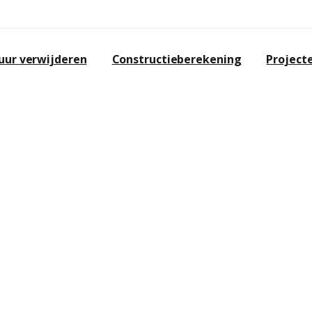
ur verwijderen
Constructieberekening
Project
CAPELLE AAN
apelle aan den IJssel en omgeving?
opwerken heeft ruime ervaring op
werken.