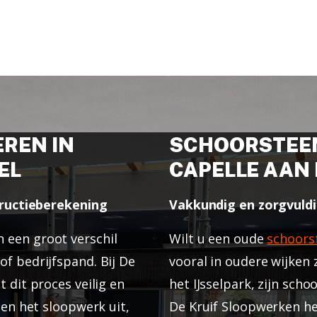
REN IN
SCHOORSTEEN
EL
CAPELLE AAN 
structieberekening
Vakkundig en zorgvuld
 een groot verschil
Wilt u een oude
schoors
f bedrijfspand. Bij De
vooral in oudere wijken 
 dit proces veilig en
het IJsselpark, zijn sch
een het sloopwerk uit,
De Kruif Sloopwerken h