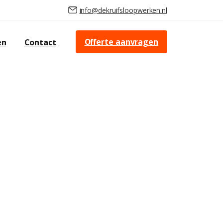
info@dekruifsloopwerken.nl
Offerte aanvragen
en
Contact