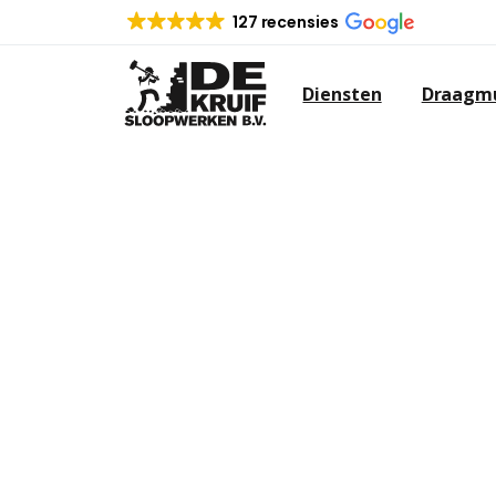
127 recensies
Diensten
Draagmu
SLOOPBEDRIJF 
DEN IJSSEL
Op zoek naar een sloopbedrijf in C
Zoek dan niet verder. De Kruif slo
het gebied van verschillende sloop