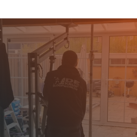
PELLE AAN
CHT?
n ervaren sloopbedrijf
pwerken is uw specialist
 in deze dynamische
en nabij Rotterdam, is
bineert met groene,
k Schollevaar, het