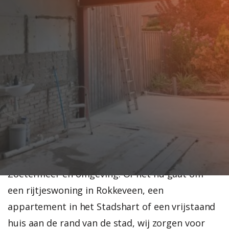
Bent u van plan een draagmuur te verwijderen
in uw woning in Zoetermeer? Dan is het goed
om te weten dat dit een constructief onderdeel
is dat een belangrijke rol speelt in de stabiliteit
van uw huis. Een draagmuur ondersteunt het
gewicht van bijvoorbeeld een verdieping of het
dak. Het verwijderen hiervan vereist dus
vakkennis en een zorgvuldige aanpak.
De Kruif Sloopwerken is gespecialiseerd in het
veilig
verwijderen van dragende muren
in
Zoetermeer en omgeving. Of het nu gaat om
een rijtjeswoning in Rokkeveen, een
appartement in het Stadshart of een vrijstaand
huis aan de rand van de stad, wij zorgen voor