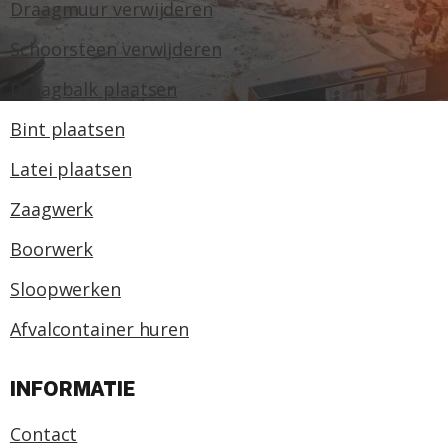
Draagmuur verwijderen
Schoorsteen verwijderen
Draagbalk plaatsen
Bint plaatsen
Latei plaatsen
Zaagwerk
Boorwerk
Sloopwerken
Afvalcontainer huren
INFORMATIE
Contact