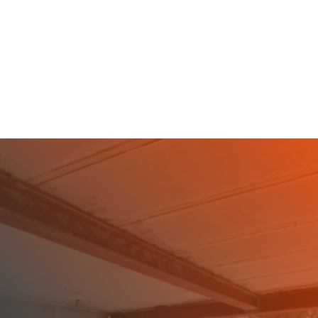
Kruif Sloopwerken heeft ruime ervaring met
het veilig en vakkundig verwijderen van
draagmuren in Zoetermeerse woningen.
DE SPECIALIST IN
DRAAGMUUR
VERWIJDEREN IN
ZOETERMEER