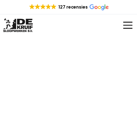
127 recensies
DRAAGMUUR
VERWIJDEREN
ZOETERMEER
Op zoek naar een specialist in draagmuren
verwijderen in Zoetermeer en omgeving? De