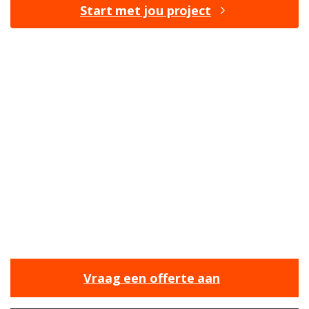
Start met jou project
BENIEUWD NAAR DE
MOGELIJKHEDEN?
Bij ons ben je aan het juiste adres om jouw
nieuwe projecten een vliegende start te geven.
Wij staan klaar om je te helpen met onze
expertise en ervaring.
Vraag een offerte aan